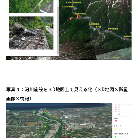
写真
４
：
河川施設を３D地図上で見える化
（
３D
地図×衛星
画像×
情報
）