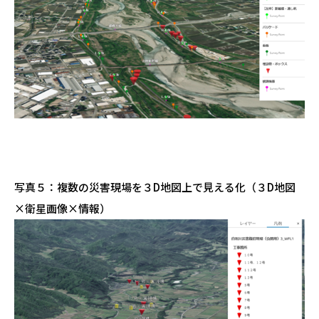
写真
５
：
複数の災害現場を
３D地図上で見える化（３D地図
×衛星画像×情報）