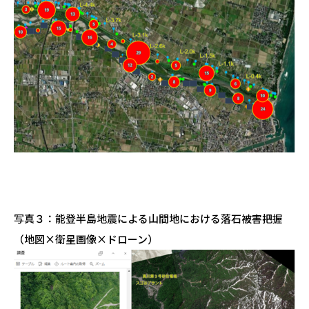
写真
３
：
能登半島地震による山間地における落石被害把握
（地図×衛星画像×ドローン）