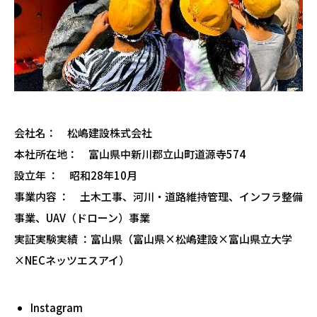
会社名：
松嶋建設株式会社
本社所在地：
富山県中新川郡立山町道源寺
574
設立年
：
昭和
28年10月
事業内容
：
土木工事、河川・道路維持管理、インフラ整備
事業、
UAV（ドローン）事業
実証実験実績
：
富山県（富山県×松嶋建設×富山県立大学
×NECネッツエスアイ）
Instagram