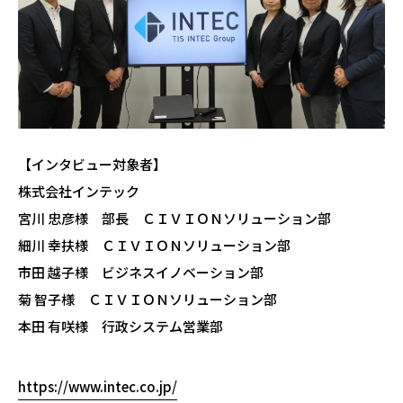
【インタビュー対象者】
株式会社インテック
宮川 忠彦様 部長 ＣＩＶＩＯＮソリューション部
細川 幸扶様 ＣＩＶＩＯＮソリューション部
市田 越子様 ビジネスイノベーション部
菊 智子様 ＣＩＶＩＯＮソリューション部
本田 有咲様 行政システム営業部
https://www.intec.co.jp/